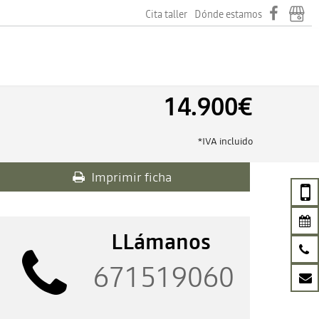
Cita taller
Dónde estamos
14.900€
*IVA incluido
Imprimir ficha
LLámanos
671519060