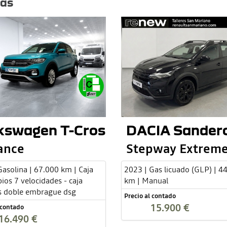
tas
kswagen T-Cross
DACIA Sander
ance
Stepway Extreme
Gasolina | 67.000 km | Caja
2023 | Gas licuado (GLP) | 4
ios 7 velocidades - caja
km | Manual
s doble embrague dsg
Precio al contado
15.900 €
 contado
16.490 €