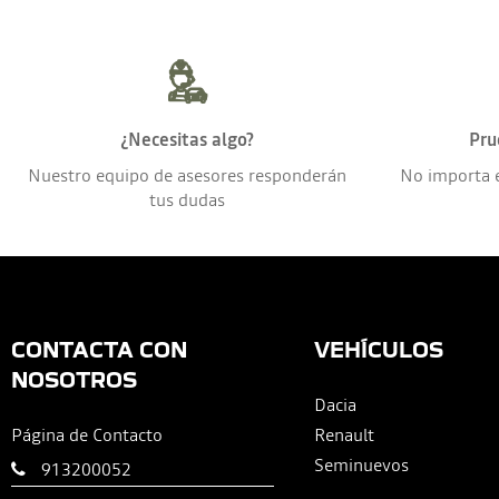
¿Necesitas algo?
Pru
Nuestro equipo de asesores responderán
No importa 
tus dudas
CONTACTA CON
VEHÍCULOS
NOSOTROS
Dacia
Página de Contacto
Renault
Seminuevos
913200052