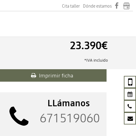
Cita taller
Dónde estamos
23.390€
*IVA incluido
Imprimir ficha
LLámanos
671519060