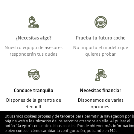
¿Necesitas algo?
Prueba tu futuro coche
Nuestro equipo de asesores
No importa el modelo que
responderán tus dudas
quieras probar
Conduce tranquilo
Necesitas financiar
Dispones de la garantía de
Disponemos de varias
Renault
opciones.
Utilizamos cookies propias y de terceros para permitir la navegación por l
página web y la utilización de los servicios ofrecidos en ella. Al pulsar el
botón "Acepto" consiente dichas cookies. Puede obtener más información
o bien conocer cómo cambiar la configuración, pulsando en
Más