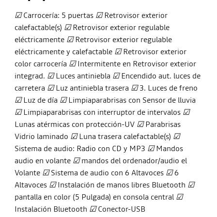
☑
Carrocería: 5 puertas
☑
Retrovisor exterior
calefactable(s)
☑
Retrovisor exterior regulable
eléctricamente
☑
Retrovisor exterior regulable
eléctricamente y calefactable
☑
Retrovisor exterior
color carrocería
☑
Intermitente en Retrovisor exterior
integrad.
☑
Luces antiniebla
☑
Encendido aut. luces de
carretera
☑
Luz antiniebla trasera
☑
3. Luces de freno
☑
Luz de día
☑
Limpiaparabrisas con Sensor de lluvia
☑
Limpiaparabrisas con interruptor de intervalos
☑
Lunas atérmicas con protección-UV
☑
Parabrisas
Vidrio laminado
☑
Luna trasera calefactable(s)
☑
Sistema de audio: Radio con CD y MP3
☑
Mandos
audio en volante
☑
mandos del ordenador/audio el
Volante
☑
Sistema de audio con 6 Altavoces
☑
6
Altavoces
☑
Instalación de manos libres Bluetooth
☑
pantalla en color (5 Pulgada) en consola central
☑
Instalación Bluetooth
☑
Conector-USB